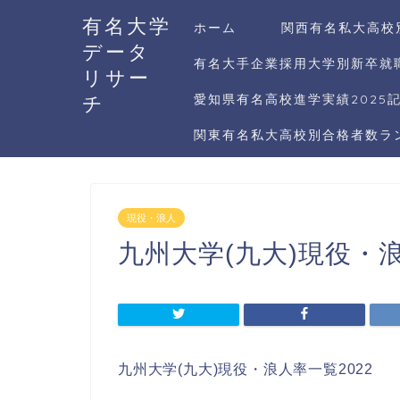
有名大学
ホーム
関西有名私大高校
データ
有名大手企業採用大学別新卒就職
リサー
チ
愛知県有名高校進学実績2025
関東有名私大高校別合格者数ラン
現役・浪人
九州大学(九大)現役・浪
九州大学(九大)現役・浪人率一覧2022