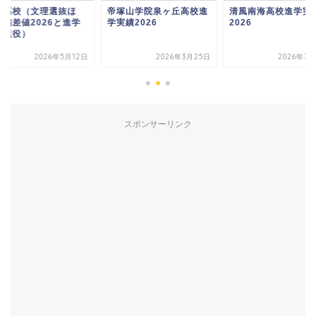
塚山学院泉ヶ丘高校進
清風南海高校進学実績
明星高校（文理選抜
績2026
2026
か）偏差値2026と
先（現役）
2026年3月25日
2026年3月25日
2026年5
スポンサーリンク