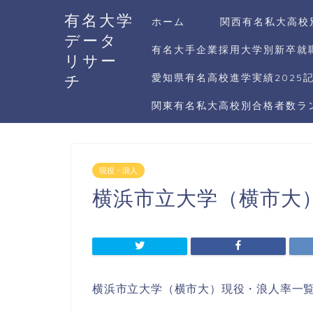
有名大学
ホーム
関西有名私大高校
データ
有名大手企業採用大学別新卒就職
リサー
チ
愛知県有名高校進学実績2025
関東有名私大高校別合格者数ラン
現役・浪人
横浜市立大学（横市大）
横浜市立大学（横市大）現役・浪人率一覧2