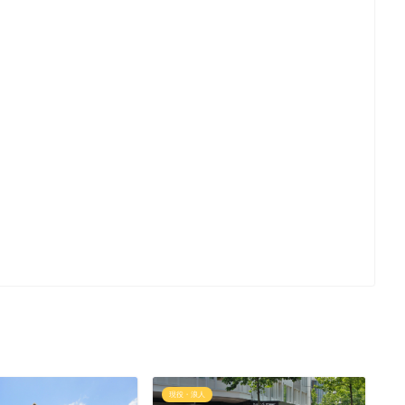
現役・浪人
現