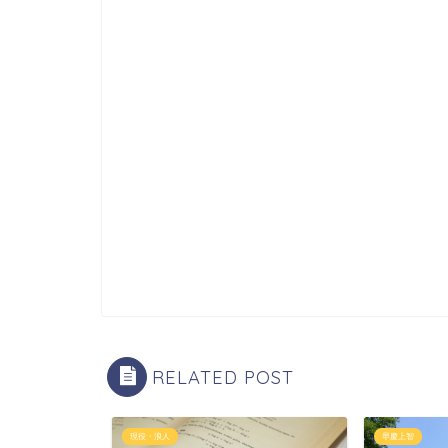
RELATED POST
現役・浪人
早慶上智