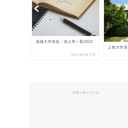
一覧2022
成城大学現役・浪人率一覧2022
上智大学浪
2022年5月21日
2022年5月17日
スポンサーリンク