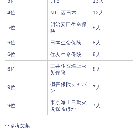
3位
JTB
13人
4位
NTT西日本
12人
明治安田生命保
5位
9人
険
6位
日本生命保険
8人
6位
住友生命保険
8人
三井住友海上火
6位
8人
災保険
損害保険ジャパ
9位
7人
ン
東京海上日動火
9位
7人
災保険ほか
※参考文献