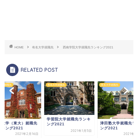
HOME
有名大学就職先
西南学院大学就職先ランキング2021
RELATED POST
大学就職先
有名大学就職先
有名大学就職先
習院大学就職先ランキ
津田塾大学就職先ランキ
東京大学（東大）就
2021
ング2021
ランキング2021
2021年1月5日
2021年2月5日
2021年2