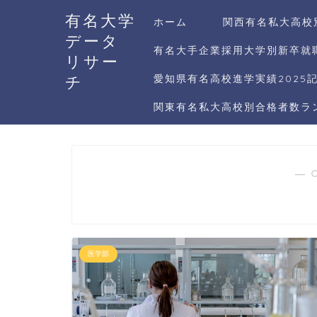
有名大学
ホーム
関西有名私大高校
データ
有名大手企業採用大学別新卒就職
リサー
チ
愛知県有名高校進学実績2025
関東有名私大高校別合格者数ラン
― 
医学部