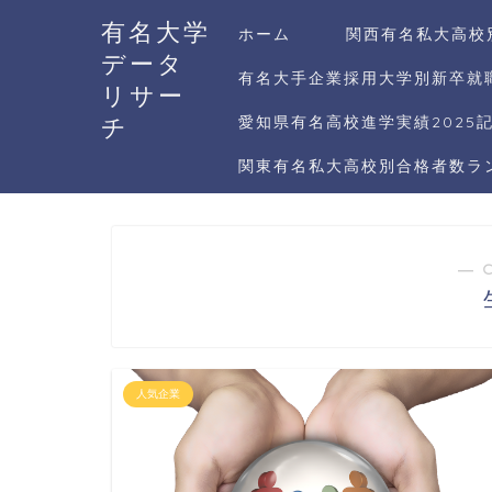
有名大学
ホーム
関西有名私大高校
データ
有名大手企業採用大学別新卒就職
リサー
チ
愛知県有名高校進学実績2025
関東有名私大高校別合格者数ラン
― 
人気企業