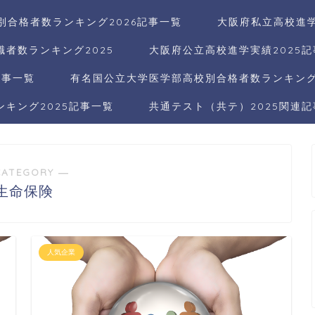
別合格者数ランキング2026記事一覧
大阪府私立高校進学
者数ランキング2025
大阪府公立高校進学実績2025
記事一覧
有名国公立大学医学部高校別合格者数ランキング2
キング2025記事一覧
共通テスト（共テ）2025関連
CATEGORY ―
生命保険
人気企業