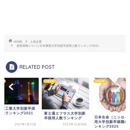
HOME
人気企業
損害保険ジャパン日本興亜大学別新卒採用人数ランキング2021
RELATED POST
企業
人気企業
人気企業
川崎重工業大学別新
用人数ランキング20
士通エフサス大学別新
日本生命（ニッセイ）採
採用人数ランキング
用大学別新卒就職者数ラ
2022年12月10日
2021年1
ンキング2025