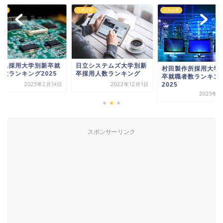
企業
人気企業
人気企業
ーム採用大学別新卒就
日立システムズ大学別新
村田製作所採用大学
者数ランキング2025
卒採用人数ランキング
卒就職者数ランキン
2025
2025年2月14日
2022年12月1日
2025年2
スポンサーリンク