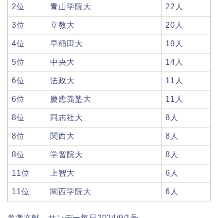
2位
青山学院大
22人
3位
立教大
20人
4位
早稲田大
19人
5位
中央大
14人
6位
法政大
11人
6位
慶應義塾大
11人
8位
同志社大
8人
8位
関西大
8人
8位
学習院大
8人
11位
上智大
6人
11位
関西学院大
6人
参考文献 サンデー毎日2024/9/1号