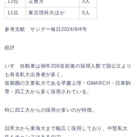
11位
立教大
3人
11位
東京理科大ほか
3人
参考文献 サンデー毎日2024/9/4号
総評
いすゞ自動車は例年200名前後の採用人数で国公立より
も有名私大出身者が多く、
首都圏の主要私大である早慶上理・GMARCH・日東駒
専・四工大から多く採用されている。
特に四工大からの採用が多いのが特徴。
旧帝大から東海大まで幅広く採用しており、中堅私大
生もチャンスはあるので、