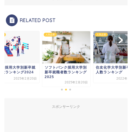
RELATED POST
企業
人気企業
人気企業
eNA採用大学別新卒就
ソフトバンク採用大学別
住友化学大学別新卒
者数ランキング2024
新卒就職者数ランキング
人数ランキング
2025
2025年2月20日
2022年1
2025年2月20日
スポンサーリンク