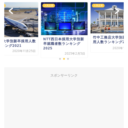
企業
人気企業
人気企業
竹中工務店大学別新
NTT西日本採用大学別新
NA大学別新卒採用人数
用人数ランキング20
卒就職者数ランキング
キング2021
2025
2020年12
2020年11月25日
2025年2月5日
スポンサーリンク