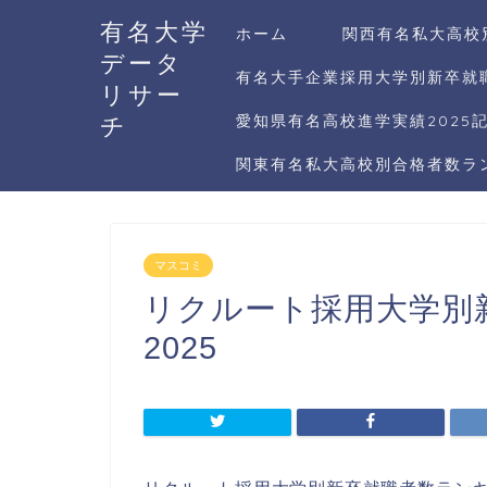
有名大学
ホーム
関西有名私大高校
データ
有名大手企業採用大学別新卒就職
リサー
チ
愛知県有名高校進学実績2025
関東有名私大高校別合格者数ラン
マスコミ
リクルート採用大学別
2025