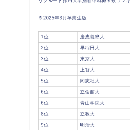
リクルート採用大学別新卒就職者数ランキン
※2025年3月卒業生版
1位
慶應義塾大
2位
早稲田大
3位
東京大
4位
上智大
5位
同志社大
6位
立命館大
6位
青山学院大
8位
立教大
9位
明治大