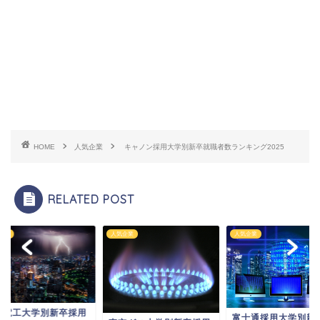
HOME
人気企業
キャノン採用大学別新卒就職者数ランキング2025
RELATED POST
企業
人気企業
人気企業
和電工大学別新卒採用
富士通採用大学別新