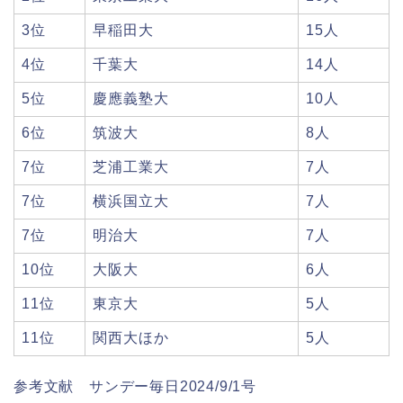
3位
早稲田大
15人
4位
千葉大
14人
5位
慶應義塾大
10人
6位
筑波大
8人
7位
芝浦工業大
7人
7位
横浜国立大
7人
7位
明治大
7人
10位
大阪大
6人
11位
東京大
5人
11位
関西大ほか
5人
参考文献 サンデー毎日2024/9/1号