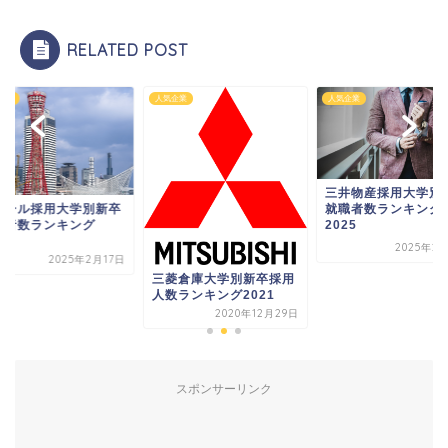
RELATED POST
気企業
人気企業
人気企業
三井物産採用大学別新卒
就職者数ランキング
ワコール採用大学
2025
就職者数ランキン
2024
2025年2月14日
2025年
菱倉庫大学別新卒採用
数ランキング2021
2020年12月29日
スポンサーリンク