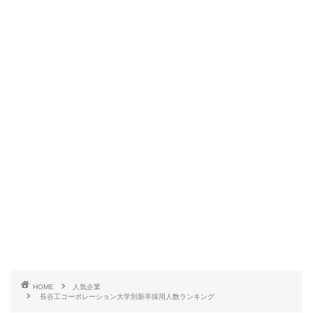
HOME
人気企業
長谷工コーポレーション大学別新卒採用人数ランキング