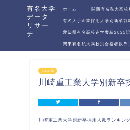
有名大学
ホーム
関西有名私大高校
データ
有名大手企業採用大学別新卒就職
リサー
チ
愛知県有名高校進学実績2025
関東有名私大高校別合格者数ラン
人気企業
川崎重工業大学別新卒採
川崎重工業大学別新卒採用人数ランキング2