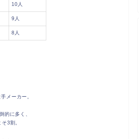
10人
9人
8人
大手メーカー。
圧倒的に多く、
よそ3割。