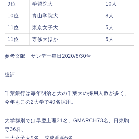
9位
学習院大
10人
10位
青山学院大
8人
11位
東京女子大
5人
11位
専修大ほか
5人
参考文献 サンデー毎日2020/8/30号
総評
千葉銀行は毎年明治と大の千葉大の採用人数が多く、
今年もこの2大学で40名採用。
大学群別では早慶上理31名、GMARCH73名、日東駒
専36名、
三大女子大9名、成成明学5名。