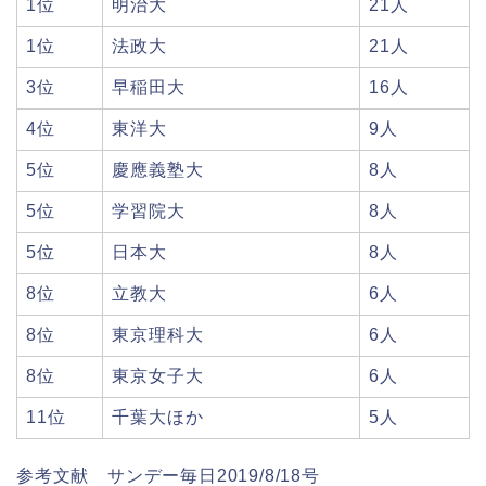
1位
明治大
21人
1位
法政大
21人
3位
早稲田大
16人
4位
東洋大
9人
5位
慶應義塾大
8人
5位
学習院大
8人
5位
日本大
8人
8位
立教大
6人
8位
東京理科大
6人
8位
東京女子大
6人
11位
千葉大ほか
5人
参考文献 サンデー毎日2019/8/18号