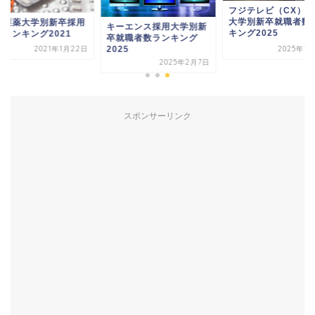
フジテレビ（CX）採
大学別新卒就職者数
外製薬大学別新卒採用
キーエンス採用大学別新
キング2025
数ランキング2021
卒就職者数ランキング
2025
2021年1月22日
2025年1
2025年2月7日
スポンサーリンク