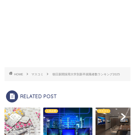
HOME
マスコミ
朝日新聞採用大学別新卒就職者数ランキング2025
RELATED POST
企業
人気企業
マスコミ