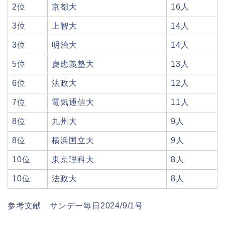
2位
京都大
16人
3位
上智大
14人
3位
明治大
14人
5位
慶應義塾大
13人
6位
法政大
12人
7位
電気通信大
11人
8位
九州大
9人
8位
横浜国立大
9人
10位
東京理科大
8人
10位
法政大
8人
参考文献 サンデー毎日2024/9/1号