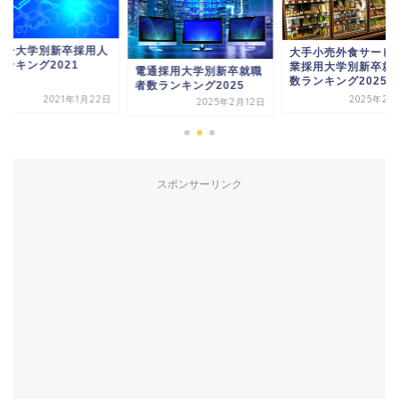
ソー大学別新卒採用人
大手小売外食サービ
ランキング2021
業採用大学別新卒就
電通採用大学別新卒就職
数ランキング2025記.
者数ランキング2025
2021年1月22日
2025年2月
2025年2月12日
スポンサーリンク