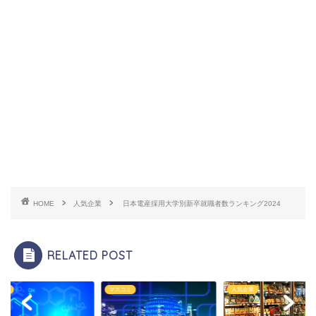
HOME
人気企業
日本電産採用大学別新卒就職者数ランキング2024
RELATED POST
企業
マスコミ
人気企業