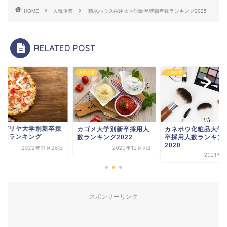
HOME
人気企業
積水ハウス採用大学別新卒就職者数ランキング2025
RELATED POST
企業
人気企業
人気企業
イゼリヤ大学別新卒採
カゴメ大学別新卒採用人
カネボウ化粧品大学
人数ランキング
数ランキング2022
卒採用人数ランキン
2020
2022年11月26日
2020年12月9日
2021年
スポンサーリンク