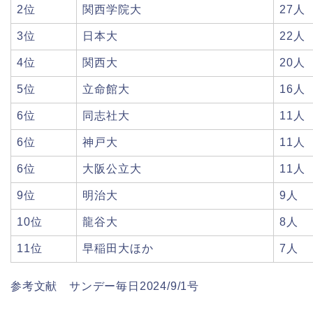
2位
関西学院大
27人
3位
日本大
22人
4位
関西大
20人
5位
立命館大
16人
6位
同志社大
11人
6位
神戸大
11人
6位
大阪公立大
11人
9位
明治大
9人
10位
龍谷大
8人
11位
早稲田大ほか
7人
参考文献 サンデー毎日2024/9/1号