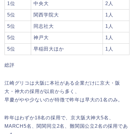
1位
中央大
2人
5位
関西学院大
1人
5位
同志社大
1人
5位
神戸大
1人
5位
早稲田大ほか
1人
総評
江崎グリコは大阪に本社がある企業だけに京大・阪
大・神大の採用が以前から多く、
早慶がやや少ないのが特徴で昨年は早大の1名のみ。
昨年はわずか18名の採用で、京大阪大神大5名、
MARCH5名、関関同立2名、難関国公立2名の採用であ