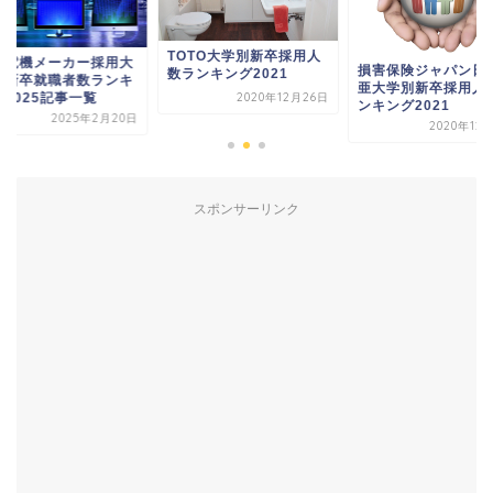
OTO大学別新卒採用人
大手電機メーカー採
損害保険ジャパン日本興
ランキング2021
学別新卒就職者数ラ
亜大学別新卒採用人数ラ
ング2025記事一覧
2020年12月26日
ンキング2021
2025年2月
2020年12月10日
スポンサーリンク