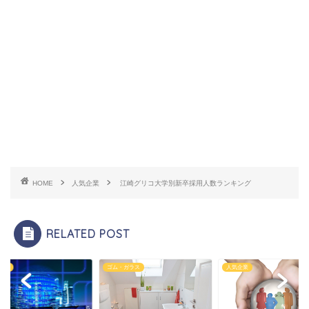
HOME
人気企業
江崎グリコ大学別新卒採用人数ランキング
RELATED POST
・ガラス
人気企業
人気企業