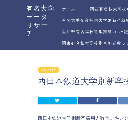
有名大学
ホーム
関西有名私大高校
データ
有名大手企業採用大学別新卒就職
リサー
チ
愛知県有名高校進学実績2025
関東有名私大高校別合格者数ラン
鉄道・航空
西日本鉄道大学別新卒
西日本鉄道大学別新卒採用人数ランキン