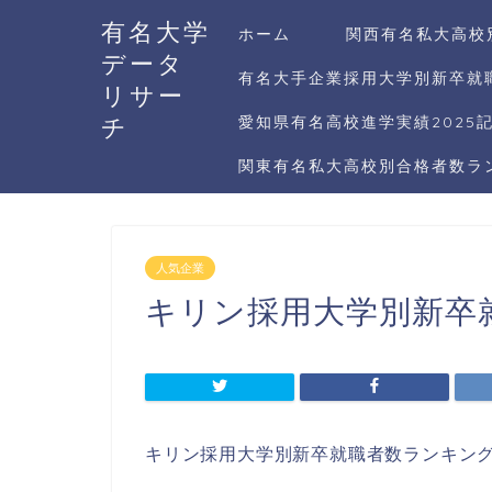
有名大学
ホーム
関西有名私大高校
データ
有名大手企業採用大学別新卒就職
リサー
チ
愛知県有名高校進学実績2025
関東有名私大高校別合格者数ラン
人気企業
キリン採用大学別新卒就
キリン採用大学別新卒就職者数ランキング2