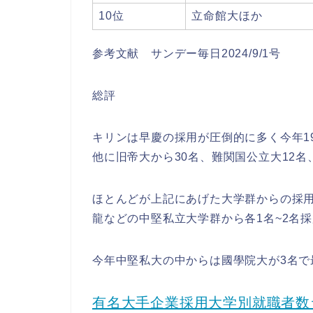
10位
立命館大ほか
参考文献 サンデー毎日2024/9/1号
総評
キリンは早慶の採用が圧倒的に多く今年1
他に旧帝大から30名、難関国公立大12名
ほとんどが上記にあげた大学群からの採
龍などの中堅私立大学群から各1名~2名
今年中堅私大の中からは國學院大が3名で
有名大手企業採用大学別就職者数ラ