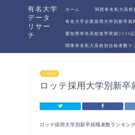
有名大学
ホーム
関西有名私大高校
データ
有名大手企業採用大学別新卒就職
リサー
チ
愛知県有名高校進学実績2025
関東有名私大高校別合格者数ラン
人気企業
ロッテ採用大学別新卒就
ロッテ採用大学別新卒就職者数ランキング2