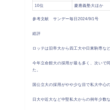
10位
慶應義塾大ほか
参考文献 サンデー毎日2024/9/1号
総評
ロッテは旧帝大から四工大や日東駒専な
今年立命館大の採用が最も多く、次いで同
た。
国公立大の採用がやや少な目で私大中心
日大や近大など中堅私大からの例年少数