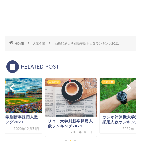
HOME
人気企業
凸版印刷大学別新卒採用人数ランキング2021
RELATED POST
企業
人気企業
人気企業
カシオ計算機大学別新卒
楽天大学別新卒採用
コー大学別新卒採用人
採用人数ランキング
ランキング2021
ランキング2021
2022年11月29日
2020年12
2021年1月19日