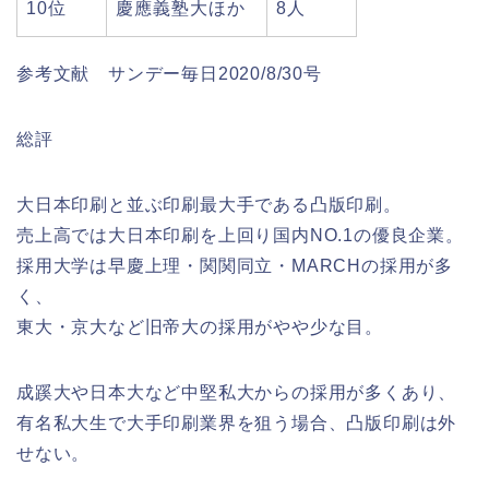
10位
慶應義塾大ほか
8人
参考文献 サンデー毎日2020/8/30号
総評
大日本印刷と並ぶ印刷最大手である凸版印刷。
売上高では大日本印刷を上回り国内NO.1の優良企業。
採用大学は早慶上理・関関同立・MARCHの採用が多
く、
東大・京大など旧帝大の採用がやや少な目。
成蹊大や日本大など中堅私大からの採用が多くあり、
有名私大生で大手印刷業界を狙う場合、凸版印刷は外
せない。