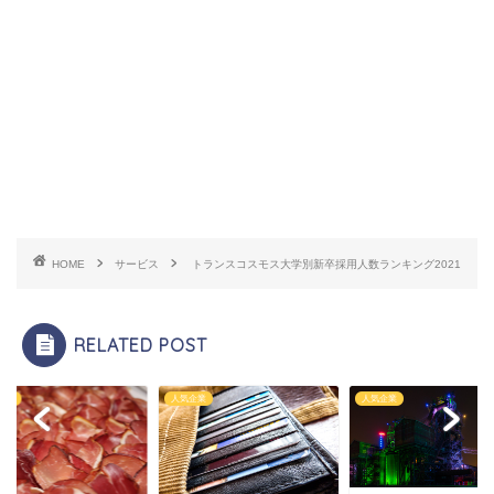
HOME
サービス
トランスコスモス大学別新卒採用人数ランキング2021
RELATED POST
企業
人気企業
人気企業