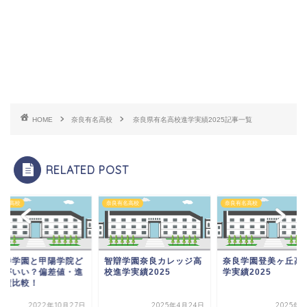
HOME
奈良有名高校
奈良県有名高校進学実績2025記事一覧
RELATED POST
有名高校
奈良有名高校
奈良有名高校
大寺学園と甲陽学院ど
智辯学園奈良カレッジ高
奈良学園登美ヶ丘高
ちがいい？偏差値・進
校進学実績2025
学実績2025
実績比較！
2022年10月27日
2025年4月24日
2025年4