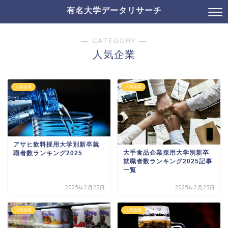
有名大学データリサーチ
― CATEGORY ―
人気企業
人気企業
人気企業
アサヒ飲料採用大学別新卒就
大手食品企業採用大学別新卒
職者数ランキング2025
就職者数ランキング2025記事
一覧
2025年2月23日
2025年2月23日
人気企業
人気企業