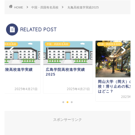
HOME
中国・四国有名高校
丸亀高校進学実績2025
RELATED POST
・四国有名高校
中国・四国有名高校
中国・四国有名高校
山白陵高校進学実績
広島学院高校進学実績
25
2025
岡山大学（岡大）の
校！滑り止めの私立
2025年4月21日
2025年4月21日
はどこ？
2023年1
スポンサーリンク