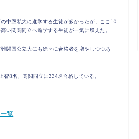
の中堅私大に進学する生徒が多かったが、ここ10
の高い関関同立へ進学する生徒が一気に増えた。
ど難関国公立大にも徐々に合格者を増やしつつあ
。
上智8名、関関同立に334名合格している。
事一覧