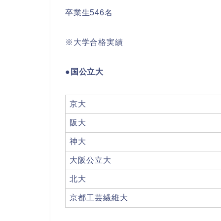
卒業生546名
※大学合格実績
●国公立大
京大
阪大
神大
大阪公立大
北大
京都工芸繊維大