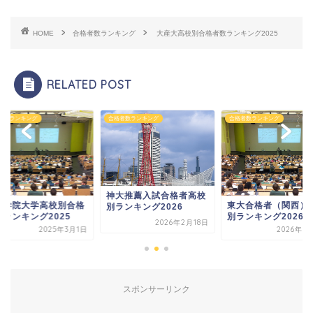
HOME
合格者数ランキング
大産大高校別合格者数ランキング2025
RELATED POST
者数ランキング
合格者数ランキング
合格者数ランキング
神大推薦入試合格者高校
戸学院大学高校別合格
東大合格者（関西）
別ランキング2026
数ランキング2025
別ランキング2026
2026年2月18日
2025年3月1日
2026年3
スポンサーリンク