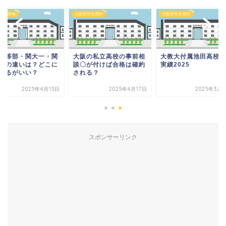
府有名高校
大阪府有名高校
大阪府有名高校
阪の私立高校の事前相
大教大付属池田高校進学
関大高等部・関大一
〇が付けば合格は確約
実績2025
大北陽の違いは？ど
れる？
進学するがいい？
2025年4月17日
2025年3月28日
2025年4
スポンサーリンク