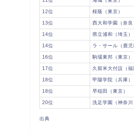
11位
海城（東京）
12位
桜蔭（東京）
13位
西大和学園（奈良
14位
県立浦和（埼玉）
14位
ラ・サール（鹿児
16位
駒場東邦（東京）
17位
久留米大付設（福
18位
甲陽学院（兵庫）
18位
早稲田（東京）
20位
洗足学園（神奈川
出典