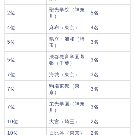
聖光学院（神奈
2位
5名
川）
4位
麻布（東京）
4名
県立・浦和（埼
5位
3名
玉）
渋谷教育学園幕
5位
3名
張（千葉）
7位
海城（東京）
3名
駒場東邦（東
7位
3名
京）
栄光学園（神奈
7位
3名
川）
10位
大宮（埼玉）
2名
10位
日比谷（東京）
2名