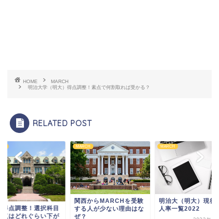
HOME
MARCH
明治大学（明大）得点調整！素点で何割取れば受かる？
RELATED POST
CH
MARCH
MARCH
関西からMARCHを受験
明治大（明大）現役
学得点調整！選択科目
する人が少ない理由はな
人率一覧2022
素点はどれぐらい下が
ぜ？