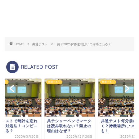
HOME
共通テスト
共テ2025解答速報はいつ何時に出る？
RELATED POST
テスト
共通テスト
共通テスト
テシャーペンでマーク
共通テスト何分前に行
共通テストで時計を
読み取れない？禁止の
く？待機場所について
た時の対処法！コン
由はなぜ？
も！
で買える？
2025年12月20日
2025年12月20日
2025年5月