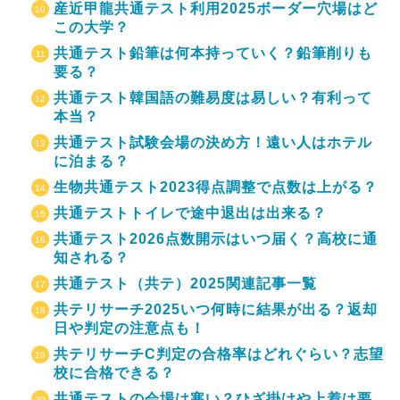
産近甲龍共通テスト利用2025ボーダー穴場はど
この大学？
共通テスト鉛筆は何本持っていく？鉛筆削りも
要る？
共通テスト韓国語の難易度は易しい？有利って
本当？
共通テスト試験会場の決め方！遠い人はホテル
に泊まる？
生物共通テスト2023得点調整で点数は上がる？
共通テストトイレで途中退出は出来る？
共通テスト2026点数開示はいつ届く？高校に通
知される？
共通テスト（共テ）2025関連記事一覧
共テリサーチ2025いつ何時に結果が出る？返却
日や判定の注意点も！
共テリサーチC判定の合格率はどれぐらい？志望
校に合格できる？
共通テストの会場は寒い？ひざ掛けや上着は要