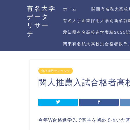
有名大学
ホーム
関西有名私大高校
データ
有名大手企業採用大学別新卒就職
リサー
チ
愛知県有名高校進学実績2025
関東有名私大高校別合格者数ラン
合格者数ランキング
関大推薦入試合格者高校
今年W合格進学先で関学を初めて抜いた