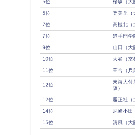
5位
桜塚（大
5位
登美丘（
7位
高槻北（
7位
追手門学
9位
山田（大
10位
大谷（京
11位
葺合（兵
東海大付
12位
阪）
12位
履正社（
14位
尼崎小田
15位
清風（大