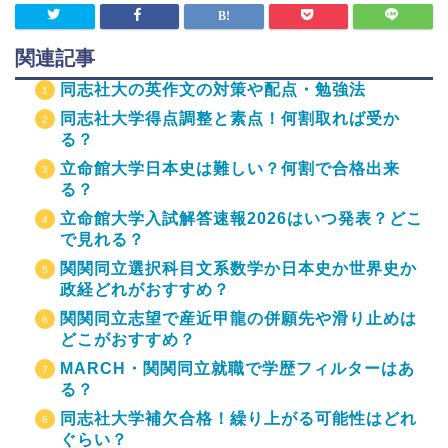
関連記事
同志社大の英作文の対策や配点・勉強法
同志社大学得点調整と素点！何割取れば受か
る？
立命館大学日本史は難しい？何割で合格出来
る？
立命館大学入試解答速報2026はいつ発表？どこ
で見れる？
関関同立選択科目文系数学か日本史か世界史か
政経どれがおすすめ？
関関同立志望で産近甲龍の併願先や滑り止めは
どこがおすすめ？
MARCH・関関同立就職で学歴フィルターはあ
る？
同志社大学補欠合格！繰り上がる可能性はどれ
ぐらい？