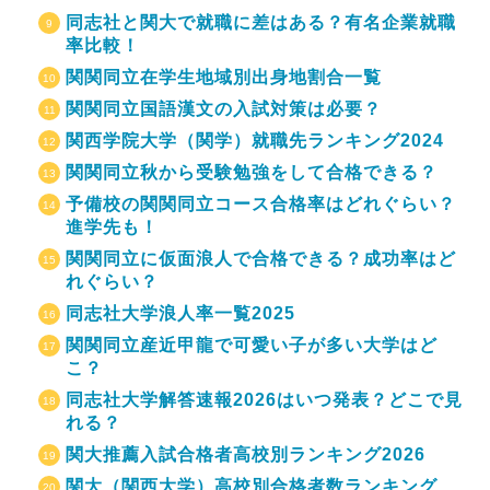
同志社と関大で就職に差はある？有名企業就職
率比較！
関関同立在学生地域別出身地割合一覧
関関同立国語漢文の入試対策は必要？
関西学院大学（関学）就職先ランキング2024
関関同立秋から受験勉強をして合格できる？
予備校の関関同立コース合格率はどれぐらい？
進学先も！
関関同立に仮面浪人で合格できる？成功率はど
れぐらい？
同志社大学浪人率一覧2025
関関同立産近甲龍で可愛い子が多い大学はど
こ？
同志社大学解答速報2026はいつ発表？どこで見
れる？
関大推薦入試合格者高校別ランキング2026
関大（関西大学）高校別合格者数ランキング