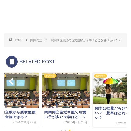
HOME
関関同立
関関同立英語の長文読解が苦手！どこを受けるべき？
RELATED POST
同立
産近甲龍
関関同立
関学は推薦だらけで
関同立秋から受験勉強
関関同立産近甲龍で可愛
い？一般率はどれぐ
して合格できる？
い子が多い大学はどこ？
い？
2024年11月27日
2025年4月15日
2022年1