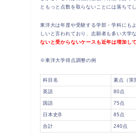
ともっと点数を取らないことには落ちて
東洋大は年度や受験する学部・学科にも
しいと言われており、志願者も多い大学
ないと受からないケースも近年は増加し
※東洋大学得点調整の例
科目名
素点（実
英語
80点
国語
75点
日本史B
85点
合計
240点