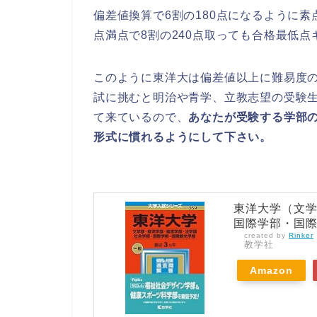
偏差値換算で6割の180点になるように素
点満点で8割の240点取っても合格最低
このように東洋大は偏差値以上に難易度
試に挑むと明治や青学、立教志望の受験
て来ているので、
あなたが受験する学部の
形式に慣れるようにして下さい。
東洋大学（文
国際学部・国際
created by
Rinker
教学社
Amazon