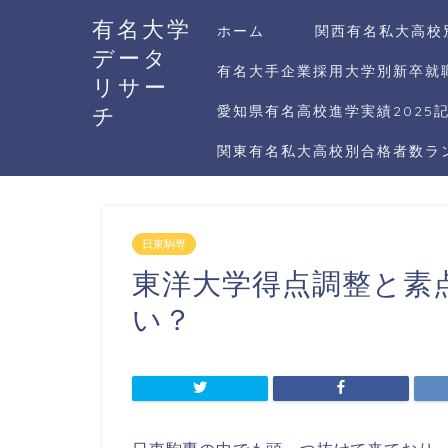
有名大学
ホーム
関西有名私大高校
データ
有名大手企業採用大学別新卒就職
リサー
チ
愛知県有名高校進学実績2025
関東有名私大高校別合格者数ラン
日東駒専
東洋大学得点調整と素
い？