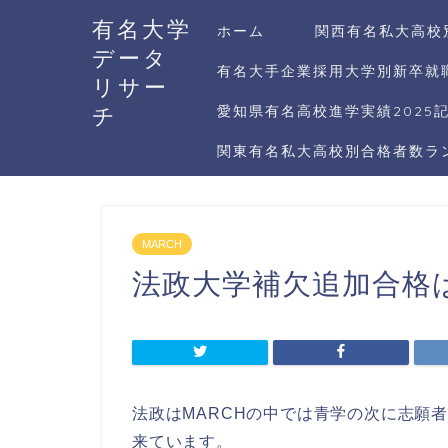
有名大学
ホーム
関西有名私大高校
データ
有名大手企業採用大学別新卒就職
リサー
チ
愛知県有名高校進学実績2025
関東有名私大高校別合格者数ラン
MARCH
法政大学補欠追加合格
法政はMARCHの中では青学の次に志願
来ています。