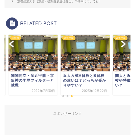
京都産業大学（京産）後期難易度は難しい？倍率についても！
RELATED POST
神
産近甲龍
産近甲龍
関同立・産近甲龍・京
近大入試A日程とB日程
関大と近大の学生街
神の学歴フィルターと
の違いは？どっちが受か
較や特徴！どっちが
職
りやすい？
い？
2022年7月30日
2023年10月22日
2025年1
スポンサーリンク