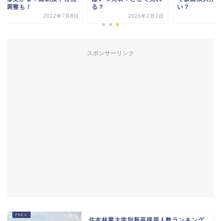
整も！
る？
い？
2022年7月8日
2026年2月2日
2025年5
スポンサーリンク
住友林業大学別新卒採用人数ランキング