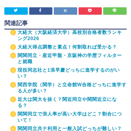
関連記事
大経大（大阪経済大学）高校別合格者数ランキ
ング2026
大経大得点調整と素点！何割取れば受かる？
関関同立・産近甲龍・京阪神の学歴フィルター
と就職
現役同志社と1浪早慶どっちに進学するのがい
い？
関西学院（関学）と立命館W合格どっちに進学す
る人が多い？
近大は関大を抜く？関近同立や関関近立にな
る？
関関同立で浪人率が高い大学はどこ？割合につ
いて！
関関同立共テ利用と一般入試どっちが難しい？