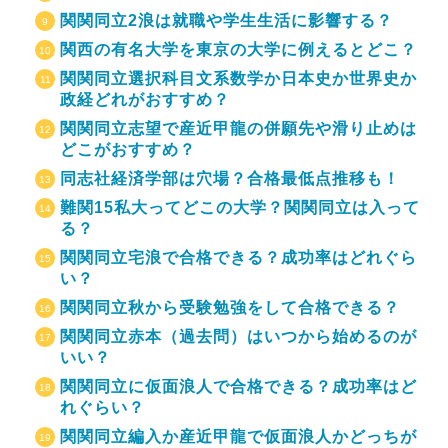
関関同立2浪は就職や学生生活に影響する？
関西の有名大学を東京の大学に例えるとどこ？
関関同立選択科目文系数学か日本史か世界史か
政経どれがおすすめ？
関関同立志望で産近甲龍の併願先や滑り止めは
どこがおすすめ？
同志社経済学部は穴場？合格最低点推移も！
難関15私大ってどこの大学？関関同立は入って
る？
関関同立宅浪で合格できる？成功率はどれぐら
い？
関関同立秋から受験勉強をして合格できる？
関関同立赤本（過去問）はいつから始めるのが
いい？
関関同立に仮面浪人で合格できる？成功率はど
れぐらい？
関関同立編入か産近甲龍で仮面浪人かどっちが