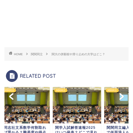
HOME
関関同立
関大の併願校や滑り止めの大学はどこ？
RELATED POST
同立
関関同立
関関同立
志社文系数学何割取れ
関学入試解答速報2025
関関同立編入か産近
受かる？難易度や得点
はいつ発表？どこで見れ
で仮面浪人かどっち