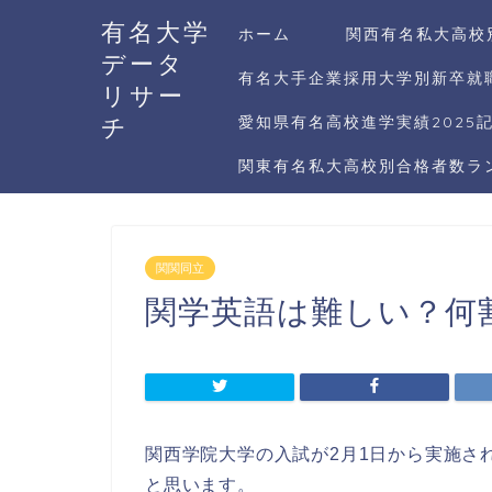
有名大学
ホーム
関西有名私大高校
データ
有名大手企業採用大学別新卒就職
リサー
チ
愛知県有名高校進学実績2025
関東有名私大高校別合格者数ラン
関関同立
関学英語は難しい？何
関西学院大学の入試が2月1日から実施さ
と思います。